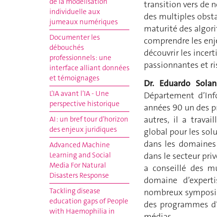
de la modélisation
transition vers de 
individuelle aux
des multiples obsta
jumeaux numériques
maturité des algor
Documenter les
comprendre les enj
débouchés
découvrir les incer
professionnels : une
passionnantes et ri
interface alliant données
et témoignages
Dr. Eduardo Solan
L’IA avant l’IA - Une
Département d’Info
perspective historique
années 90 un des pr
autres, il a trava
AI : un bref tour d’horizon
des enjeux juridiques
global pour les solu
dans les domaines 
Advanced Machine
dans le secteur pri
Learning and Social
Media For Natural
a conseillé des mu
Disasters Response
domaine d’experti
Tackling disease
nombreux symposium
education gaps of People
des programmes d’i
with Haemophilia in
médias
.