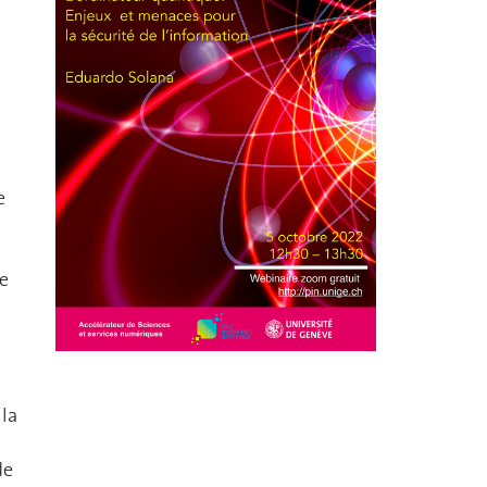
e
ée
 la
de