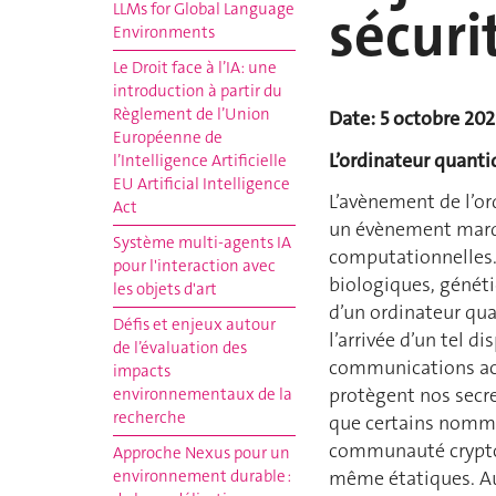
sécuri
LLMs for Global Language
Environments
Le Droit face à l’IA: une
introduction à partir du
Règlement de l’Union
Date: 5 octobre 20
Européenne de
L’ordinateur quanti
l’Intelligence Artificielle
EU Artificial Intelligence
L’avènement de l’or
Act
un évènement marqu
Système multi-agents IA
computationnelles
pour l'interaction avec
biologiques, généti
les objets d'art
d’un ordinateur qu
Défis et enjeux autour
l’arrivée d’un tel d
de l’évaluation des
communications act
impacts
protègent nos secre
environnementaux de la
recherche
que certains nomme
communauté cryptog
Approche Nexus pour un
environnement durable :
même étatiques. Au 