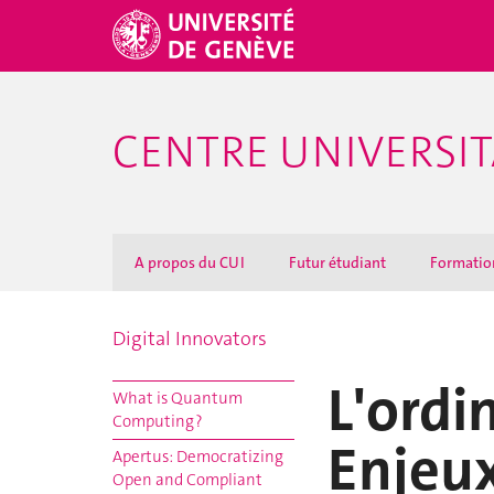
CENTRE UNIVERSIT
A propos du CUI
Futur étudiant
Formatio
Digital Innovators
L'ordi
What is Quantum
Computing ?
Enjeux
Apertus: Democratizing
Open and Compliant