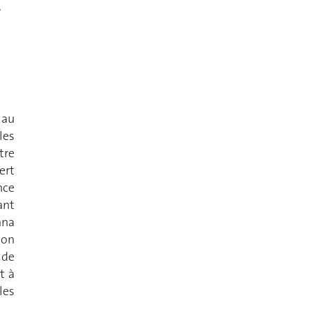
,
 au
les
tre
ert
nce
ant
ana
son
 de
t à
les