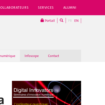
COLLABORATEURS
SERVICES
ALUMNI
Portail
FR
EN
 numérique
Infoscope
Contact
a