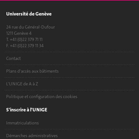
Université de Genève
24 rue du Général-Dufour
1211 Genève 4
T. +41 (0)22 379 71 11
F. +41 (0)22 379 11 34
Contact
Plans d'accès aux bâtiments
L'UNIGE de A à Z
Politique et configuration des cookies
S'inscrire à l'UNIGE
Immatriculations
Démarches administratives