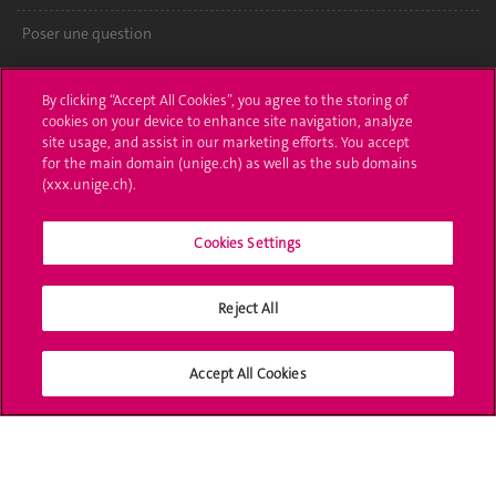
Poser une question
L'UNIGE vous informe
By clicking “Accept All Cookies”, you agree to the storing of
cookies on your device to enhance site navigation, analyze
UNIGE Mobile
site usage, and assist in our marketing efforts. You accept
for the main domain (unige.ch) as well as the sub domains
Médias
(xxx.unige.ch).
Offres d'emploi
Cookies Settings
Bibliothèque
Calendrier académique
Reject All
Médias sociaux UNIGE
Accept All Cookies
Accréditation