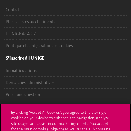
Contact
Plans d'accès aux bâtiments
L'UNIGE de A à Z
Politique et configuration des cookies
S'inscrire à l'UNIGE
Immatriculations
Démarches administratives
Poser une question
L'UNIGE vous informe
By clicking “Accept All Cookies”, you agree to the storing of
cookies on your device to enhance site navigation, analyze
UNIGE Mobile
site usage, and assist in our marketing efforts. You accept
for the main domain (unige.ch) as well as the sub domains