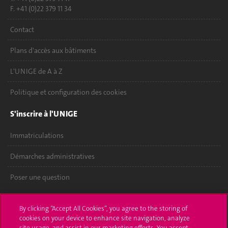
F. +41 (0)22 379 11 34
Contact
Plans d'accès aux bâtiments
L'UNIGE de A à Z
Politique et configuration des cookies
S'inscrire à l'UNIGE
Immatriculations
Démarches administratives
Poser une question
L'UNIGE vous informe
By clicking “Accept All Cookies”, you agree to the storing of
cookies on your device to enhance site navigation, analyze
UNIGE Mobile
site usage, and assist in our marketing efforts. You accept