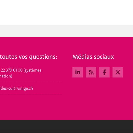
toutes vos questions:
Médias sociaux
1 22 379 01 00 (systèmes
mation)
udes-cui@unige.ch