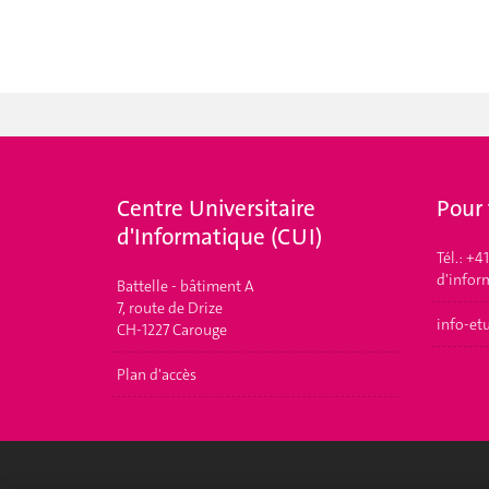
Centre Universitaire
Pour 
d'Informatique (CUI)
Tél.: +4
d'infor
Battelle - bâtiment A
7, route de Drize
info-et
CH-1227 Carouge
Plan d'accès